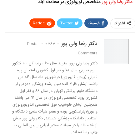
دکتر رضا ولی پور
متخصص اورولوژی در سعادت آباد
فیسبوک
Twitter
ReddIt
اشتراک
Pinterest
WhatsApp
دکتر رضا ولی پور
0
263 Posts
پست الکترونیک
Linkedin
Comments
دكتر رضا ولی پور، متولد سال ٦٠ ، رتبه كل ١٠٠ كنكور
علوم تجربی سال ٧٨ و نفر اول كشوری امتحان پره
انترنی (پیش كارورزی) درشهریور ماه سال ٨٤ می
باشند.ایشان فارغ التحصیل رشته پزشكی عمومی از
دانشگاه علوم پزشكی تهران در سال ٨٦ و نفر اول
كشوری بورد تخصصی ارولوژی در سال ٩١ می باشند.
همچنین ایشان فلوشیپ فوق تخصصی اندویورولوژی
و یورولاپاراسكوپی بوده و عضو هیأت علمی دانشگاه و
استادیار دانشكده پزشكی هستند. دکتر ولی پور بیش
از ١٥ مقاله را در مجلات معتبر ایرانی و بین المللی به
چاپ رسانده اند.