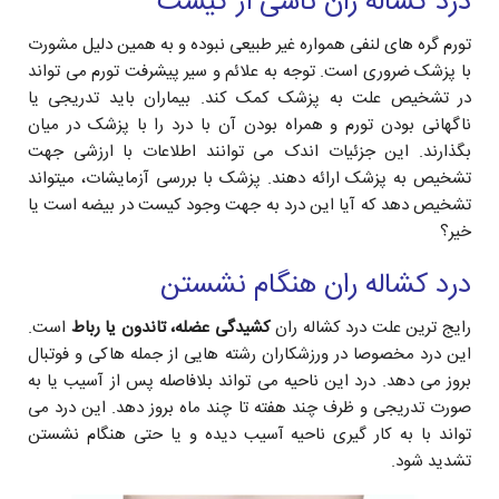
درد کشاله ران ناشی از کیست
تورم گره های لنفی همواره غیر طبیعی نبوده و به همین دلیل مشورت
با پزشک ضروری است. توجه به علائم و سیر پیشرفت تورم می تواند
در تشخیص علت به پزشک کمک کند. بیماران باید تدریجی یا
ناگهانی بودن تورم و همراه بودن آن با درد را با پزشک در میان
بگذارند. این جزئیات اندک می توانند اطلاعات با ارزشی جهت
تشخیص به پزشک ارائه دهند. پزشک با بررسی آزمایشات، میتواند
تشخیص دهد که آیا این درد به جهت وجود کیست در بیضه است یا
خیر؟
درد کشاله ران هنگام نشستن
رایج ترین علت درد کشاله ران
کشیدگی عضله، تاندون یا رباط
است.
این درد مخصوصا در ورزشکاران رشته هایی از جمله هاکی و فوتبال
بروز می دهد. درد این ناحیه می تواند بلافاصله پس از آسیب یا به
صورت تدریجی و ظرف چند هفته تا چند ماه بروز دهد. این درد می
تواند با به کار گیری ناحیه آسیب دیده و یا حتی هنگام نشستن
تشدید شود.