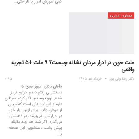
کمی سوزش ادرار یا ناراحتی
…
مجاری ادراری
علت خون در ادرار مردان نشانه چیست؟ ۹ علت +۵ تجربه
واقعی
دکتر رضا ولی پور
خرداد 15, 1405
0
«آقای دکتر، امروز صبح که
دستشویی رفتم دیدم ادرارم قرمز
شده. یهو ترسیدم، فکر کردم سرطان
دارم!» این جمله‌ای است که خیلی
از مردان وقتی برای اولین بار خون
در ادرارشان می‌بینند، در ذهنشان
می‌گذرد. اگر شما هم چند دقیقه
پیش پشت دستشویی این صحنه
را…