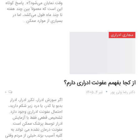
وقت نمایان می‌شود؟». پاسخ کوتاه
این است که معمولاً بین چند هفته
تا چند ماه طول می‌کشد، اما در
بسیاری از موارد ممکن…
مجاری ادراری
از کجا بفهمم عفونت ادراری دارم؟
دکتر رضا ولی پور
تیر 4, 1405
0
اگر سوزش ادرار، تکرر ادرار، ادرار
بدبو یا کدر، یا درد زیر شکم دارید،
احتمال عفونت ادراری وجود دارد.
تشخیص قطعی فقط با آزمایش
ادرار توسط پزشک ممکن است.
عفونت درمان نشده می تواند به
کلیه آسیب بزند.خیلی از مردم وقتی