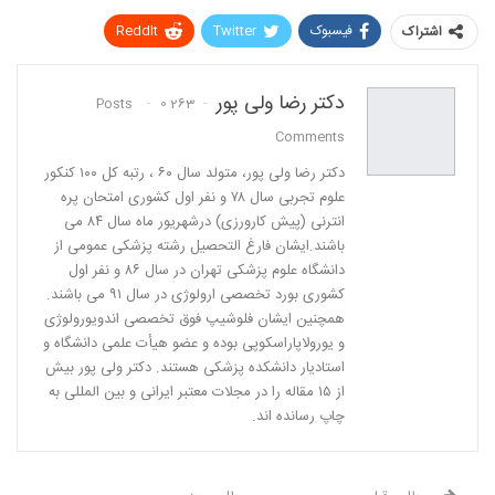
فیسبوک
Twitter
ReddIt
اشتراک
Pinterest
WhatsApp
دکتر رضا ولی پور
0
263 Posts
پست الکترونیک
Linkedin
Comments
دكتر رضا ولی پور، متولد سال ٦٠ ، رتبه كل ١٠٠ كنكور
علوم تجربی سال ٧٨ و نفر اول كشوری امتحان پره
انترنی (پیش كارورزی) درشهریور ماه سال ٨٤ می
باشند.ایشان فارغ التحصیل رشته پزشكی عمومی از
دانشگاه علوم پزشكی تهران در سال ٨٦ و نفر اول
كشوری بورد تخصصی ارولوژی در سال ٩١ می باشند.
همچنین ایشان فلوشیپ فوق تخصصی اندویورولوژی
و یورولاپاراسكوپی بوده و عضو هیأت علمی دانشگاه و
استادیار دانشكده پزشكی هستند. دکتر ولی پور بیش
از ١٥ مقاله را در مجلات معتبر ایرانی و بین المللی به
چاپ رسانده اند.