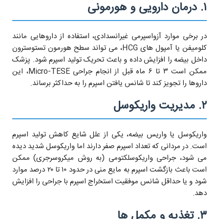
۱. درمان دارویی و هورمونی
در برخی موارد آزواسپرمی غیرانسدادی، استفاده از داروهایی مانند
کلومیفن یا آمپول های HCG، می تواند سطح هورمون تستوسترون
داخل بیضه را افزایش داده و باعث تحریک تولید اسپرم شود. پزشک
ممکن است ۳ تا ۶ ماه قبل از انجام جراحی Micro-TESE، این
داروها را تجویز کند تا شانس یافتن اسپرم را به حداکثر برساند.
۲. مدیریت واریکوسل
واریکوسل یا واریس بیضه، یکی از علل شایع کاهش تولید اسپرم
است. در مردانی که تعداد اسپرم صفر دارند اما واریکوسل شدید دیده
می شود، جراحی واریکوسلکتومی (به روش میکروسرجری) ممکن
است باعث بازگشت اسپرم به مایع منی در حدود ۱۰ تا ۲۰ درصد موارد
شود و یا حداقل شانس موفقیت استخراج اسپرم با جراحی را افزایش
دهد.
۳. تغذیه و مکمل ها