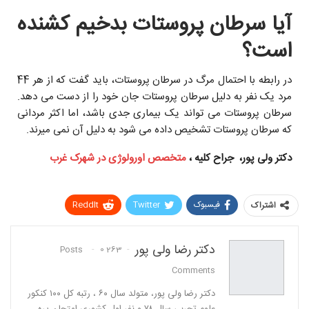
آیا سرطان پروستات بدخیم کشنده
است؟
در رابطه با احتمال مرگ در سرطان پروستات، باید گفت که از هر 44
مرد یک نفر به دلیل سرطان پروستات جان خود را از دست می دهد.
سرطان پروستات می تواند یک بیماری جدی باشد، اما اکثر مردانی
که سرطان پروستات تشخیص داده می شود به دلیل آن نمی میرند.
دکتر ولی پور، جراح کلیه ،
متخصص اورولوژی در شهرک غرب
فیسبوک
Twitter
ReddIt
اشتراک
Pinterest
WhatsApp
دکتر رضا ولی پور
0
263 Posts
پست الکترونیک
Linkedin
Comments
دكتر رضا ولی پور، متولد سال ٦٠ ، رتبه كل ١٠٠ كنكور
علوم تجربی سال ٧٨ و نفر اول كشوری امتحان پره