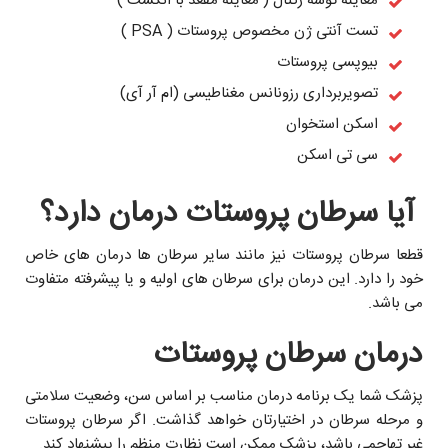
معاینه توشه رکتال ( معاینه مقعد با انگشت )
تست آنتی ژن مخصوص پروستات ( PSA )
بیوپسی پروستات
تصویربرداری رزونانس مغناطیسی (ام آر آى)
اسکن استخوان
سى تى اسکن
آیا سرطان پروستات درمان دارد؟
قطعا سرطان پروستات نیز مانند سایر سرطان ها درمان های خاص
خود را دارد. این درمان برای سرطان های اولیه و یا پیشرفته متفاوت
می باشد.
درمان سرطان پروستات
پزشک شما یک برنامه درمان مناسب بر اساس سن، وضعیت سلامتی
و مرحله سرطان در اختيارتان خواهد گذاشت. اگر سرطان پروستات
غير تهاجمى باشد، پزشک ممکن است نظارت منظم را پيشنهاد کند.