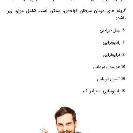
گزينه هاى درمان سرطان تهاجمی، ممکن است شامل موارد زير
باشد:
✳ عمل جراحی
✳ راديوتراپى
✳ کرايوتراپى
✳ هورمون درمانی
✳ شیمی درمانی
✳ رادیوتراپی استراتژيک