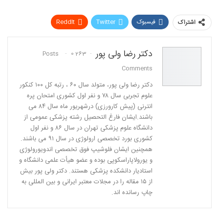
فیسبوک
Twitter
ReddIt
اشتراک
WhatsApp
Pinterest
پست الکترونیک
دکتر رضا ولی پور
0
263 Posts
Linkedin
Comments
دكتر رضا ولی پور، متولد سال ٦٠ ، رتبه كل ١٠٠ كنكور
علوم تجربی سال ٧٨ و نفر اول كشوری امتحان پره
انترنی (پیش كارورزی) درشهریور ماه سال ٨٤ می
باشند.ایشان فارغ التحصیل رشته پزشكی عمومی از
دانشگاه علوم پزشكی تهران در سال ٨٦ و نفر اول
كشوری بورد تخصصی ارولوژی در سال ٩١ می باشند.
همچنین ایشان فلوشیپ فوق تخصصی اندویورولوژی
و یورولاپاراسكوپی بوده و عضو هیأت علمی دانشگاه و
استادیار دانشكده پزشكی هستند. دکتر ولی پور بیش
از ١٥ مقاله را در مجلات معتبر ایرانی و بین المللی به
چاپ رسانده اند.