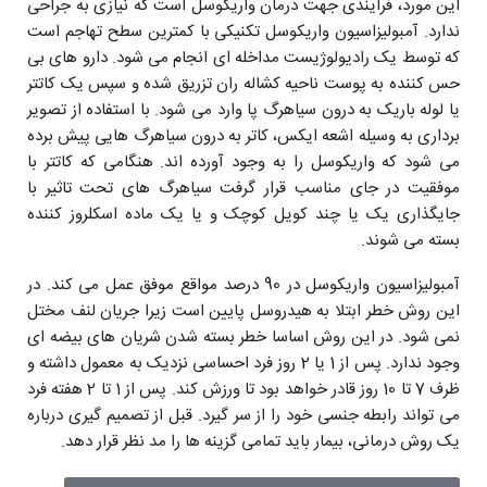
این مورد، فرایندی جهت درمان واریکوسل است که نیازی به جراحی
ندارد. آمبولیزاسیون واریکوسل تکنیکی با کمترین سطح تهاجم است
که توسط یک رادیولوژیست مداخله ای انجام می شود. دارو های بی
حس کننده به پوست ناحیه کشاله ران تزریق شده و سپس یک کاتتر
یا لوله باریک به درون سیاهرگ پا وارد می شود. با استفاده از تصویر
برداری به وسیله اشعه ایکس، کاتر به درون سیاهرگ هایی پیش برده
می شود که واریکوسل را به وجود آورده اند. هنگامی که کاتتر با
موفقیت در جای مناسب قرار گرفت سیاهرگ های تحت تاثیر با
جایگذاری یک یا چند کویل کوچک و یا یک ماده اسکلروز کننده
بسته می شوند.
آمبولیزاسیون واریکوسل در 90 درصد مواقع موفق عمل می کند. در
این روش خطر ابتلا به هیدروسل پایین است زیرا جریان لنف مختل
نمی شود. در این روش اساسا خطر بسته شدن شریان های بیضه ای
وجود ندارد. پس از 1 یا 2 روز فرد احساسی نزدیک به معمول داشته و
ظرف 7 تا 10 روز قادر خواهد بود تا ورزش کند. پس از 1 تا 2 هفته فرد
می تواند رابطه جنسی خود را از سر گیرد. قبل از تصمیم گیری درباره
یک روش درمانی، بیمار باید تمامی گزینه ها را مد نظر قرار دهد.