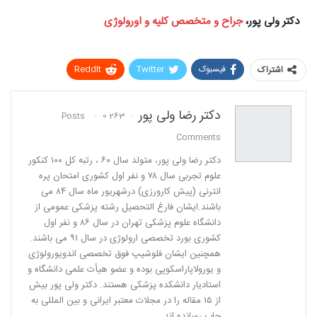
دکتر ولی پور،
جراح و متخصص کلیه و اورولوژی
فیسبوک
Twitter
ReddIt
اشتراک
Pinterest
WhatsApp
دکتر رضا ولی پور
0
263 Posts
پست الکترونیک
Linkedin
Comments
دكتر رضا ولی پور، متولد سال ٦٠ ، رتبه كل ١٠٠ كنكور
علوم تجربی سال ٧٨ و نفر اول كشوری امتحان پره
انترنی (پیش كارورزی) درشهریور ماه سال ٨٤ می
باشند.ایشان فارغ التحصیل رشته پزشكی عمومی از
دانشگاه علوم پزشكی تهران در سال ٨٦ و نفر اول
كشوری بورد تخصصی ارولوژی در سال ٩١ می باشند.
همچنین ایشان فلوشیپ فوق تخصصی اندویورولوژی
و یورولاپاراسكوپی بوده و عضو هیأت علمی دانشگاه و
استادیار دانشكده پزشكی هستند. دکتر ولی پور بیش
از ١٥ مقاله را در مجلات معتبر ایرانی و بین المللی به
چاپ رسانده اند.