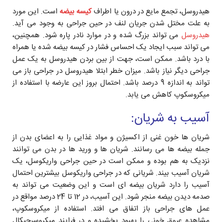
هیدروسل، تجمع مایع در درون یا اطراف
کیسه بیضه
است. این مورد
به علت مختل شدن جریان لنف در حین جراحی به وجود می آید.
هیدروسل
می تواند بزرگ شده و در موارد نادر پاره شود. همچنین،
می تواند سبب ایجاد یک احساس فشار در کیسه بیضه شده یا همراه
با درد باشد. ممکن است، جهت از بین بردن هیدروسل به یک عمل
جراحی دیگر نیاز باشد. میزان خطر ابتلا هیدروسل در جراحی باز می
تواند به اندازه 9 درصد باشد. احتمال بروز این عارضه با استفاده از
میکروسکوپ کاهش می یابد.
آسیب به شریان:
شریان ها خون غنی از اکسیژن و مواد غذایی را به اعضای بدن از
جمله بیضه ها می رسانند. شریان ها و ورید ها در بدن می توانند
نزدیک به هم بوده و ممکن است در حین جراحی واریکوسل، یک
شریان آسیب بیند. شریانی که در جراحی واریکوسل بیشترین احتمال
آسیب را دارد شریان بیضه ای است و این وضعیت می تواند به
صدمه دیدن بیضه منجر شود. این آسیب، در 12 تا 24 درصد مواقع در
عمل های جراحی باز اتفاق می افتد. استفاده از میکروسکوپ،
مشاهده عروق خونی را بهبود بخشیده و در فرایند میکروسرجیکال