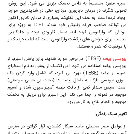
اسپرم منفرد مستقیماً به داخل تخمک تزریق می ‌شود. این روش،
تحولی شگرف در درمان ناباروری مردان، حتی در شدیدترین موارد،
ایجاد کرده است. به لطف این تکنیک، بسیاری از مردان نابارور اکنون
می ‌توانند صاحب فرزند ژنتیکی خود شوند. ICSI به ویژه برای
مردانی که وازکتومی کرده‌ اند، بسیار کاربردی بوده و جایگزینی
مناسب برای جراحی‌ های برگشت وازکتومی است که اغلب دردناک و
با موفقیت کم همراه هستند.
بیوپسی بیضه
(TESE): در برخی موارد شدید، برای یافتن اسپرم، از
بیوپسی بیضه استفاده می شود. این تکنیک از روشی به نام استخراج
اسپرم از بیضه (TESE) بهره می گیرد، که شامل وارد کردن یک
سوزن بیوپسی نازک به داخل بیضه‌ ها (تحت بی‌ حسی موضعی)
است. سپس مقدار کمی از بافت بیضه آسپیراسیون شده و اسپرم
موجود در نمونه را جدا می ‌کند. این اسپرم برای تزریق به تخمک
موجود و انجام لقاح به کار می رود.
تغییر سبک زندگی
:
از عوامل مضر محیطی مانند سیگار کشیدن، قرار گرفتن در معرض
گرما، ورزش سنگین، مواد سمی، داروهای خاص یا مصرف بیش از