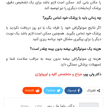
را مکان یابی کند. ممکن است لازم باشد برای یک تشخیص دقیق،
پزشک آزمایشات دیگری را نیز توصیه کند.
چه زمانی باید با پزشک خود تماس بگیرم؟
اگر نتایج سونوگرافی خود را ظرف یک یا دو روز دریافت نکردید با
پزشک خود تماس بگیرید. همچنین ممکن است لازم باشد یک نوبت
دیگر را برای پیگیری مشکل خود برنامه ریزی کنید.
هزینه یک سونوگرافی بیضه بدون بیمه چقدر است؟
هزینه ی سونوگرافی بیضه بدون بیمه به مراقب سلامت شما و
تسهیلات پزشکی بستگی دارد.
دکتر ولی پور،
جراح و متخصص کلیه و اورولوژی
فیسبوک
Twitter
ReddIt
اشتراک
Pinterest
WhatsApp
دکتر رضا ولی پور
0
263 Posts
پست الکترونیک
Linkedin