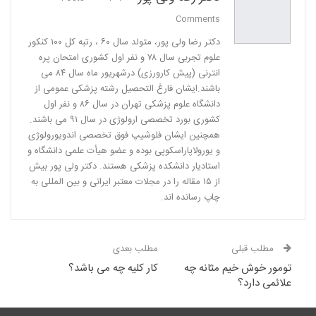
Comments
دكتر رضا ولی پور، متولد سال ٦٠ ، رتبه كل ١٠٠ كنكور
علوم تجربی سال ٧٨ و نفر اول كشوری امتحان پره
انترنی (پیش كارورزی) درشهریور ماه سال ٨٤ می
باشند.ایشان فارغ التحصیل رشته پزشكی عمومی از
دانشگاه علوم پزشكی تهران در سال ٨٦ و نفر اول
كشوری بورد تخصصی ارولوژی در سال ٩١ می باشند.
همچنین ایشان فلوشیپ فوق تخصصی اندویورولوژی
و یورولاپاراسكوپی بوده و عضو هیأت علمی دانشگاه و
استادیار دانشكده پزشكی هستند. دکتر ولی پور بیش
از ١٥ مقاله را در مجلات معتبر ایرانی و بین المللی به
چاپ رسانده اند.
مطلب قبلی
مطلب بعدی
تومور خوش خیم مثانه چه
کار کلیه چه می باشد؟
علائمی دارد؟