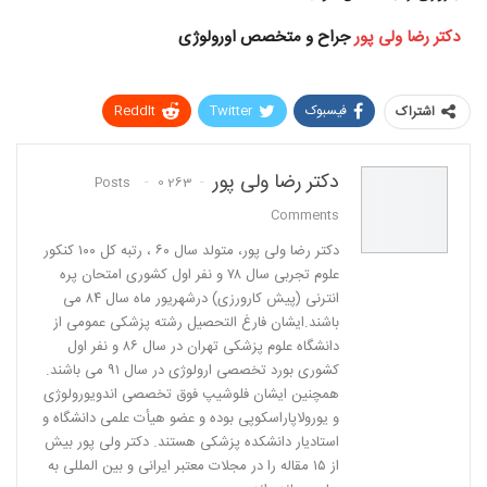
دکتر رضا ولی پور
جراح و متخصص اورولوژی
فیسبوک
Twitter
ReddIt
اشتراک
Pinterest
WhatsApp
دکتر رضا ولی پور
0
263 Posts
پست الکترونیک
Linkedin
Comments
دكتر رضا ولی پور، متولد سال ٦٠ ، رتبه كل ١٠٠ كنكور
علوم تجربی سال ٧٨ و نفر اول كشوری امتحان پره
انترنی (پیش كارورزی) درشهریور ماه سال ٨٤ می
باشند.ایشان فارغ التحصیل رشته پزشكی عمومی از
دانشگاه علوم پزشكی تهران در سال ٨٦ و نفر اول
كشوری بورد تخصصی ارولوژی در سال ٩١ می باشند.
همچنین ایشان فلوشیپ فوق تخصصی اندویورولوژی
و یورولاپاراسكوپی بوده و عضو هیأت علمی دانشگاه و
استادیار دانشكده پزشكی هستند. دکتر ولی پور بیش
از ١٥ مقاله را در مجلات معتبر ایرانی و بین المللی به