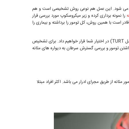
 چه معناست؟ به برداشتن تومورهای موجود در مثانه از طریق مجرای ادرار TURBT گفته می شود. این عمل هم نوعی روش تشخیصی است و هم
ه
را نمونه برداری کرده و زیر میکروسکوپ مورد بررسی قرار
در است با همین روش، کل تومور را برداشته و بیماری را
در برخی موارد بیمار پس از چند هفته به جراحی دوم نیاز خواهد داشت. در این مقاله اطلاعاتی در مورد عمل جراحی سرطان مثانه (عمل TURT) در اختیار شما قرار خواهیم داد. برای تشخیص
 روش سیستوسکوپی استفاده می شود. در صورتی که سرطان بیمار تشخیص داده شد، پزشک از TURBT برای برداشتن تومور و بررسی گسترش سرطان به دیواره های مثانه
مثانه در مراحل اولیه انجام می شود. حروف TURT به معنای برداشتن تومور مثانه از طریق مجرای ادرار می باشد. اکثر افراد مبتلا